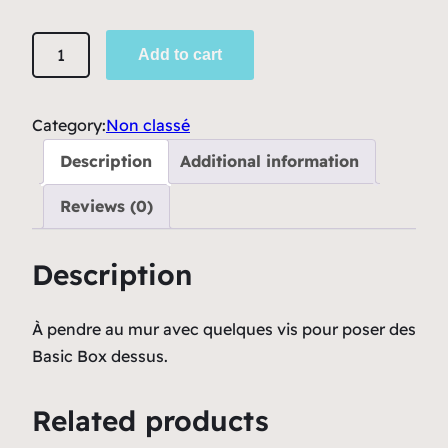
E
Add to cart
t
a
g
Category:
Non classé
è
Description
Additional information
r
e
Reviews (0)
q
u
Description
a
n
À pendre au mur avec quelques vis pour poser des
t
Basic Box dessus.
i
t
Related products
y