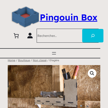
Pingouin Box
Search
Home
/
Boutique
/
Non classé
/ Etagère